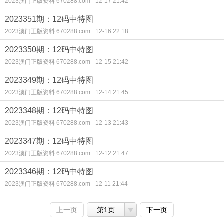
2023澳门正版资料 670288.com
12-17 21:42
2023351期：12码中特图
2023澳门正版资料 670288.com
12-16 22:18
2023350期：12码中特图
2023澳门正版资料 670288.com
12-15 21:42
2023349期：12码中特图
2023澳门正版资料 670288.com
12-14 21:45
2023348期：12码中特图
2023澳门正版资料 670288.com
12-13 21:43
2023347期：12码中特图
2023澳门正版资料 670288.com
12-12 21:47
2023346期：12码中特图
2023澳门正版资料 670288.com
12-11 21:44
上一页
第1页
下一页