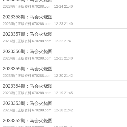
2023澳门正版资料 670288.com
12-24 21:40
2023358期：马会火烧图
2023澳门正版资料 670288.com
12-23 21:40
2023357期：马会火烧图
2023澳门正版资料 670288.com
12-22 21:41
2023356期：马会火烧图
2023澳门正版资料 670288.com
12-21 21:40
2023355期：马会火烧图
2023澳门正版资料 670288.com
12-20 21:42
2023354期：马会火烧图
2023澳门正版资料 670288.com
12-19 21:45
2023353期：马会火烧图
2023澳门正版资料 670288.com
12-18 21:42
2023352期：马会火烧图