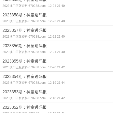
2023澳门正版资料 670288.com
12-24 21:40
2023358期：神童透码报
2023澳门正版资料 670288.com
12-23 21:40
2023357期：神童透码报
2023澳门正版资料 670288.com
12-22 21:40
2023356期：神童透码报
2023澳门正版资料 670288.com
12-21 21:40
2023355期：神童透码报
2023澳门正版资料 670288.com
12-20 21:42
2023354期：神童透码报
2023澳门正版资料 670288.com
12-19 21:44
2023353期：神童透码报
2023澳门正版资料 670288.com
12-18 21:42
2023352期：神童透码报