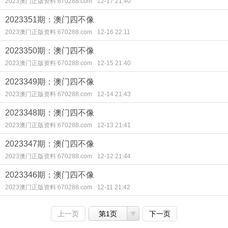
2023澳门正版资料 670288.com
12-17 21:40
2023351期：澳门四不像
2023澳门正版资料 670288.com
12-16 22:11
2023350期：澳门四不像
2023澳门正版资料 670288.com
12-15 21:40
2023349期：澳门四不像
2023澳门正版资料 670288.com
12-14 21:43
2023348期：澳门四不像
2023澳门正版资料 670288.com
12-13 21:41
2023347期：澳门四不像
2023澳门正版资料 670288.com
12-12 21:44
2023346期：澳门四不像
2023澳门正版资料 670288.com
12-11 21:42
上一页
第1页
下一页