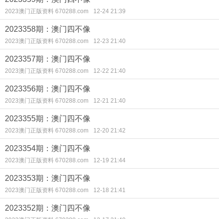
2023澳门正版资料 670288.com
12-24 21:39
2023358期：澳门四不像
2023澳门正版资料 670288.com
12-23 21:40
2023357期：澳门四不像
2023澳门正版资料 670288.com
12-22 21:40
2023356期：澳门四不像
2023澳门正版资料 670288.com
12-21 21:40
2023355期：澳门四不像
2023澳门正版资料 670288.com
12-20 21:42
2023354期：澳门四不像
2023澳门正版资料 670288.com
12-19 21:44
2023353期：澳门四不像
2023澳门正版资料 670288.com
12-18 21:41
2023352期：澳门四不像