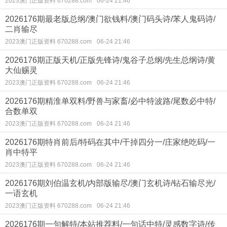
2023澳门正版资料 670288.com
06-24 21:46
2026176期最老版总纲/澳门欲钱料/澳门码头诗/苯人鬼码诗/
二肖输尽
2023澳门正版资料 670288.com
06-24 21:46
2026176期正版天机/正版先锋诗/鬼谷子总纲/先生总纲诗/黄
大仙赐灵
2023澳门正版资料 670288.com
06-24 21:46
2026176期精淮单双料/野兽与家畜/必中特波路/尾数必中特/
合数单双
2023澳门正版资料 670288.com
06-24 21:46
2026176期特肖前后/特码在其中/干掉四分一/庄家绝吃码/一
肖中特平
2023澳门正版资料 670288.com
06-24 21:46
2026176期刘伯温玄机/内部版输尽/澳门玄机诗/钻石输尽光/
一语玄机
2023澳门正版资料 670288.com
06-24 21:46
2026176期一句解特/本站推荐料/一句话中特/灵感数字诗/传