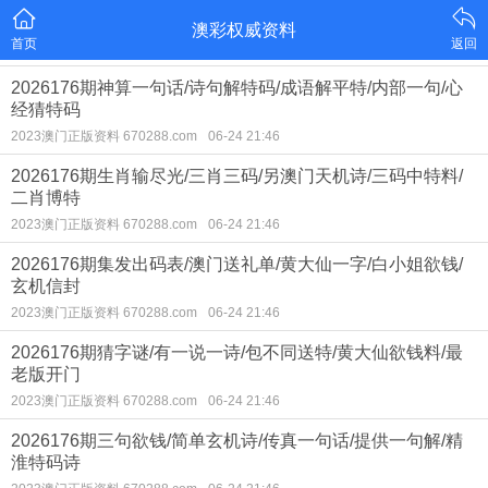
澳彩权威资料
首页
返回
2026176期神算一句话/诗句解特码/成语解平特/内部一句/心
经猜特码
2023澳门正版资料 670288.com
06-24 21:46
2026176期生肖输尽光/三肖三码/另澳门天机诗/三码中特料/
二肖博特
2023澳门正版资料 670288.com
06-24 21:46
2026176期集发出码表/澳门送礼单/黄大仙一字/白小姐欲钱/
玄机信封
2023澳门正版资料 670288.com
06-24 21:46
2026176期猜字谜/有一说一诗/包不同送特/黄大仙欲钱料/最
老版开门
2023澳门正版资料 670288.com
06-24 21:46
2026176期三句欲钱/简单玄机诗/传真一句话/提供一句解/精
淮特码诗