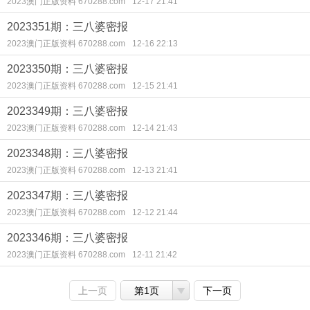
2023澳门正版资料 670288.com
12-17 21:41
2023351期：三八婆密报
2023澳门正版资料 670288.com
12-16 22:13
2023350期：三八婆密报
2023澳门正版资料 670288.com
12-15 21:41
2023349期：三八婆密报
2023澳门正版资料 670288.com
12-14 21:43
2023348期：三八婆密报
2023澳门正版资料 670288.com
12-13 21:41
2023347期：三八婆密报
2023澳门正版资料 670288.com
12-12 21:44
2023346期：三八婆密报
2023澳门正版资料 670288.com
12-11 21:42
上一页
第1页
下一页